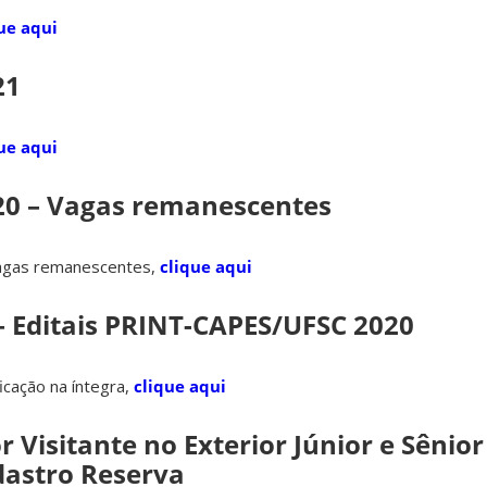
ue aqui
21
ue aqui
020 – Vagas remanescentes
vagas remanescentes,
clique aqui
 – Editais PRINT-CAPES/UFSC 2020
ficação na íntegra,
clique aqui
or Visitante no Exterior Júnior e Sênior
astro Reserva