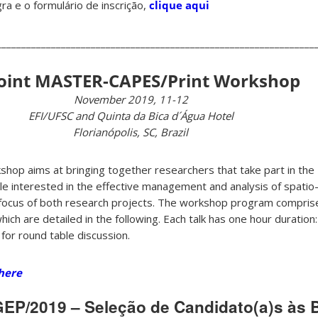
gra e o formulário de inscrição,
clique aqui
________________________________________________________________
Joint MASTER-CAPES/Print Workshop
November 2019, 11-12
EFI/UFSC and Quinta da Bica d´Água Hotel
Florianópolis, SC, Brazil
shop aims at bringing together researchers that take part in th
le interested in the effective management and analysis of spatio
e focus of both research projects. The workshop program compri
hich are detailed in the following. Each talk has one hour duration
for round table discussion.
 here
EP/2019 – Seleção de Candidato(a)s às 