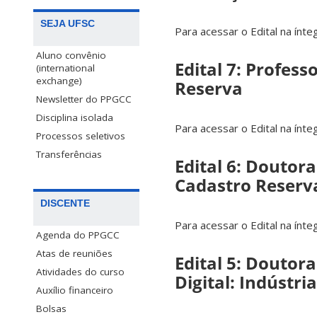
SEJA UFSC
Para acessar o Edital na ínte
Aluno convênio
Edital 7: Profess
(international
exchange)
Reserva
Newsletter do PPGCC
Disciplina isolada
Para acessar o Edital na ínte
Processos seletivos
Transferências
Edital 6: Doutor
Cadastro Reserv
DISCENTE
Para acessar o Edital na ínte
Agenda do PPGCC
Atas de reuniões
Edital 5: Doutor
Atividades do curso
Digital: Indústria
Auxílio financeiro
Bolsas