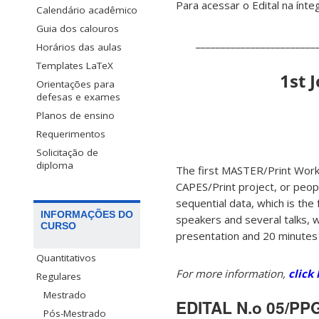
Para acessar o Edital na ínte
Calendário acadêmico
Guia dos calouros
________________________
Horários das aulas
Templates LaTeX
1st 
Orientações para
defesas e exames
Planos de ensino
Requerimentos
Solicitação de
diploma
The first MASTER/Print Work
CAPES/Print project, or peop
sequential data, which is th
INFORMAÇÕES DO
speakers and several talks, w
CURSO
presentation and 20 minutes 
Quantitativos
For more information,
click
Regulares
Mestrado
EDITAL N.o 05/PPG
Pós-Mestrado