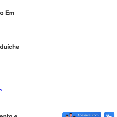
ão Em
nduíche
s
ento e