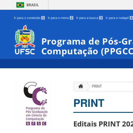
BRASIL
Ir para o conteúdo
1
Ir para o menu
2
Ir para a busca
3
Ir para o rodapé
4
Programa de Pós-Gr
Computação (PPGCC
PRINT
PRINT
Editais PRINT 20