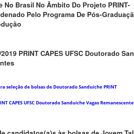
e No Brasil No Âmbito Do Projeto PRINT-
denado Pelo Programa De Pós-Graduaç
odução
G/2019 PRINT CAPES UFSC Doutorado Sa
ntes
ara seleção de bolsas de Doutorado Sanduíche PRINT
RINT CAPES UFSC Doutorado Sanduíche Vagas Remanescente
 de candidatos(a)s às bolsas de Jovem Tal