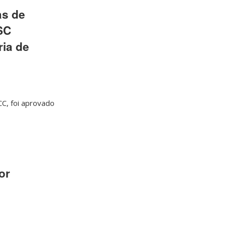
as de
SC
ia de
C, foi aprovado
or