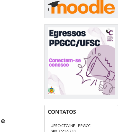
CONTATOS
 e
UFSC/CTC/INE - PPGCC
(48) 3721-9738