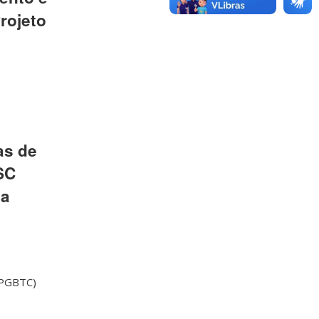
rojeto
as de
SC
da
PPGBTC)