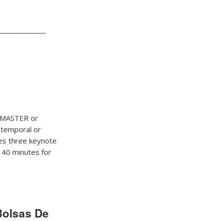
______________
e MASTER or
-temporal or
ses three keynote
: 40 minutes for
Bolsas De