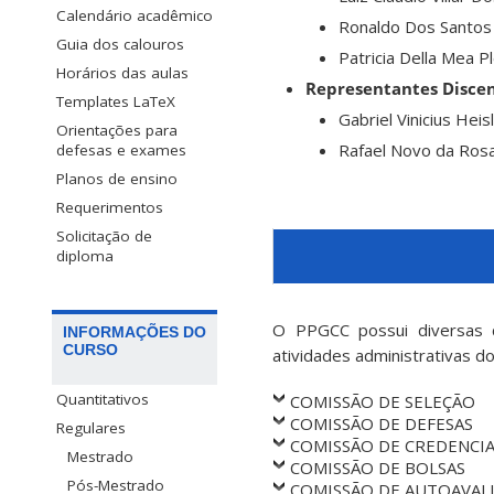
Calendário acadêmico
Ronaldo Dos Santos M
Guia dos calouros
Patricia Della Mea P
Horários das aulas
Representantes Disce
Templates LaTeX
Gabriel Vinicius Heis
Orientações para
Rafael Novo da Rosa 
defesas e exames
Planos de ensino
Requerimentos
Solicitação de
diploma
O PPGCC possui diversas c
INFORMAÇÕES DO
CURSO
atividades administrativas d
Quantitativos
COMISSÃO DE SELEÇÃO
COMISSÃO DE DEFESAS
Regulares
COMISSÃO DE CREDENCI
Mestrado
COMISSÃO DE BOLSAS
Pós-Mestrado
COMISSÃO DE AUTOAVAL