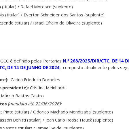
(titular) / Rafael Moresco (suplente)
s (titular) / Everton Schneider dos Santos (suplente)
ende (titular) / Israel Efraim de Oliveira (suplente)
GCC é definido pelas Portarias
N.º 268/2025/DIR/CTC, DE 14
TC, DE 14 DE JUNHO DE 2024
, composto atualmente pelos seg
te):
Carina Friedrich Dorneles
-presidente):
Cristina Meinhardt
Márcio Bastos Castro
ntes
(mandato até 22/06/2026):
t Pinto (titular) / Odorico Machado Mendizabal (suplente)
ssori Benitti (titular) / Jean Carlo Rossa Hauck (suplente)
os Santos (titular) / Ismael Seidel (suplente)