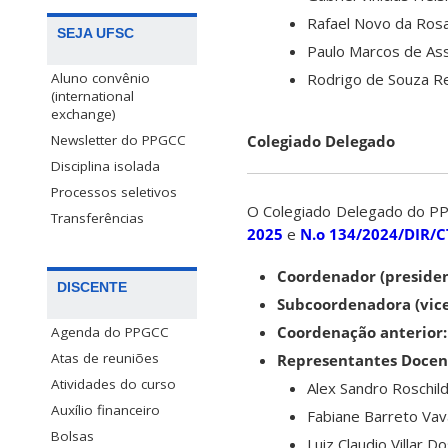
Rafael Novo da Rosa 
SEJA UFSC
Paulo Marcos de Assi
Rodrigo de Souza Rez
Aluno convênio
(international
exchange)
Colegiado Delegado
Newsletter do PPGCC
Disciplina isolada
Processos seletivos
O Colegiado Delegado do PP
Transferências
2025
e
N.o 134/2024/DIR/C
Coordenador (presiden
DISCENTE
Subcoordenadora (vice
Coordenação anterior:
Agenda do PPGCC
Atas de reuniões
Representantes Doce
Atividades do curso
Alex Sandro Roschild
Auxílio financeiro
Fabiane Barreto Vava
Bolsas
Luiz Claudio Villar D