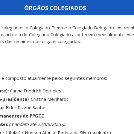
ÓRGÃOS COLEGIADOS
colegiados: o Colegiado Pleno e o Colegiado Delegado. As reun
manda e a do Colegiado Colegiado acontecem mensalmente. Ac
as das reuniões dos órgaos colegiados.
 é composto atualmente pelos seguintes membros:
te):
Carina Friedrich Dorneles
-presidente)
: Cristina Meinhardt
to
: Elder Rizzon Santos
rmanentes do PPGCC
ntes
(mandato até 22/06/2026):
ler (titular) / Hudson Afonso Batista da Silva (suplente)