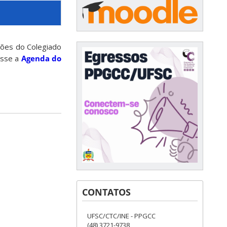
iões do Colegiado
esse a
Agenda do
CONTATOS
UFSC/CTC/INE - PPGCC
(48) 3721-9738