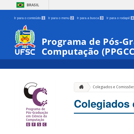
BRASIL
Ir para o conteúdo
1
Ir para o menu
2
Ir para a busca
3
Ir para o rodapé
4
Programa de Pós-Gr
Computação (PPGCC
Colegiados e Comissõe
Colegiados