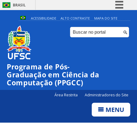
BRASIL
Simplifique!
ACESSIBILIDADE
ALTO CONTRASTE
MAPA DO SITE
Comunica BR
Participe
Acesso à informação
Legislação
Programa de Pós-
Canais
Graduação em Ciência da
Computação (PPGCC)
Área Restrita
Administradores do Site
MENU