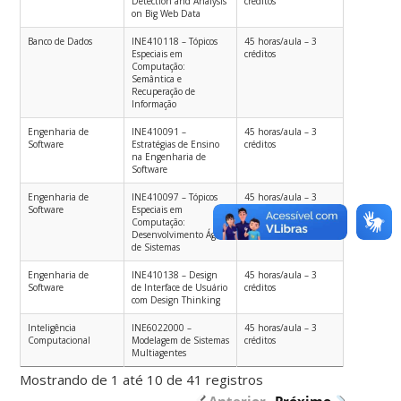
Detection and Analysis
créditos
on Big Web Data
Banco de Dados
INE410118 – Tópicos
45 horas/aula – 3
Especiais em
créditos
Computação:
Semântica e
Recuperação de
Informação
Engenharia de
INE410091 –
45 horas/aula – 3
Software
Estratégias de Ensino
créditos
na Engenharia de
Software
Engenharia de
INE410097 – Tópicos
45 horas/aula – 3
Software
Especiais em
créditos
Computação:
Desenvolvimento Ágil
de Sistemas
Engenharia de
INE410138 – Design
45 horas/aula – 3
Software
de Interface de Usuário
créditos
com Design Thinking
Inteligência
INE6022000 –
45 horas/aula – 3
Computacional
Modelagem de Sistemas
créditos
Multiagentes
Mostrando de 1 até 10 de 41 registros
Anterior
Próximo