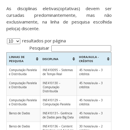
As disciplinas eletivas(optativas) devem ser
cursadas predominantemente, mas não
exclusivamente, na linha de pesquisa escolhida
pelo(a) discente.
resultados por página
Pesquisar
LINHAS DE
HORA/AULA -
DISCIPLINA
PESQUISA
CRÉDITOS
Computação Paralela
INE410095 – Sistemas
45 horas/aula – 3
e Distribuída
de Tempo Real
créditos
Computação Paralela
INE410130 –
45 horas/aula – 3
e Distribuída
Computação
créditos
Distribuída
Computação Paralela
INE410129 –
45 horas/aula – 3
e Distribuída
Computação Paralela
créditos
Banco de Dados
INE410131– Gerência
45 horas/aula – 3
de Dados para Big Data
créditos
Banco de Dados
INE410136 – Content
30 horas/aula – 2