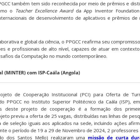
PPGCC também tem sido reconhecida por meio de prêmios e dist
como o
Teacher Excellence Award
da App Inventor Foundation
ternacionais de desenvolvimento de aplicativos e prêmios de
borativa e global da ciência, o PPGCC reafirma seu compromisso
s e profissionais de alto nível, capazes de atuar em contextos
desafios da Computação no mundo contemporâneo.
al (MINTER) com ISP-Caála (Angola)
ojeto de Cooperação Institucional (PCI) para Oferta de T
 do PPGCC no Instituto Superior Politécnico da Caála (ISP), 
inais deste projeto de cooperação é a formação dos prim
eto previu a oferta de 25 vagas, distribuídas nas linhas de pes
a de seleção iguais aos aplicados na sede, incluindo ações afir
ante o período de 19 a 29 de Novembro de 2024, 2 professores
ldo dos Santos Mello) realizaram uma
missão de curta du