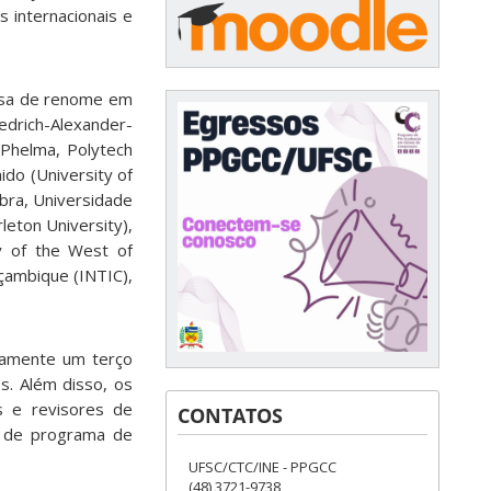
s internacionais e
uisa de renome em
iedrich-Alexander-
 Phelma, Polytech
ido (University of
mbra, Universidade
leton University),
ty of the West of
çambique (INTIC),
adamente um terço
s. Além disso, os
s e revisores de
CONTATOS
ês de programa de
UFSC/CTC/INE - PPGCC
(48) 3721-9738