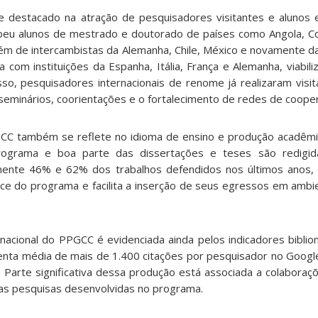
estacado na atração de pesquisadores visitantes e alunos e
beu alunos de mestrado e doutorado de países como Angola, Co
lém de intercambistas da Alemanha, Chile, México e novamente d
 com instituições da Espanha, Itália, França e Alemanha, viabil
isso, pesquisadores internacionais de renome já realizaram visi
seminários, coorientações e o fortalecimento de redes de coope
GCC também se reflete no idioma de ensino e produção acadêmic
rograma e boa parte das dissertações e teses são redigid
ente 46% e 62% dos trabalhos defendidos nos últimos anos, 
ce do programa e facilita a inserção de seus egressos em amb
.
ernacional do PPGCC é evidenciada ainda pelos indicadores bibli
nta média de mais de 1.400 citações por pesquisador no Googl
. Parte significativa dessa produção está associada a colaboraçõ
das pesquisas desenvolvidas no programa.