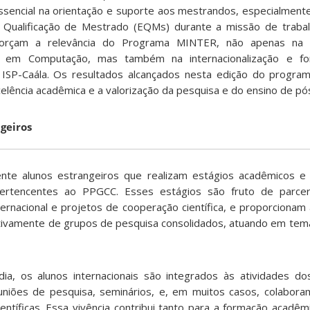
encial na orientação e suporte aos mestrandos, especialment
ualificação de Mestrado (EQMs) durante a missão de trabalh
forçam a relevância do Programa MINTER, não apenas na 
o em Computação, mas também na internacionalização e fo
 ISP-Caála. Os resultados alcançados nesta edição do progr
ência acadêmica e a valorização da pesquisa e do ensino de pó
geiros
te alunos estrangeiros que realizam estágios acadêmicos e
ertencentes ao PPGCC. Esses estágios são fruto de parcerias
ernacional e projetos de cooperação científica, e proporcionam
ativamente de grupos de pesquisa consolidados, atuando em tema
ia, os alunos internacionais são integrados às atividades do
uniões de pesquisa, seminários, e, em muitos casos, colabor
entíficas. Essa vivência contribui tanto para a formação acadêm