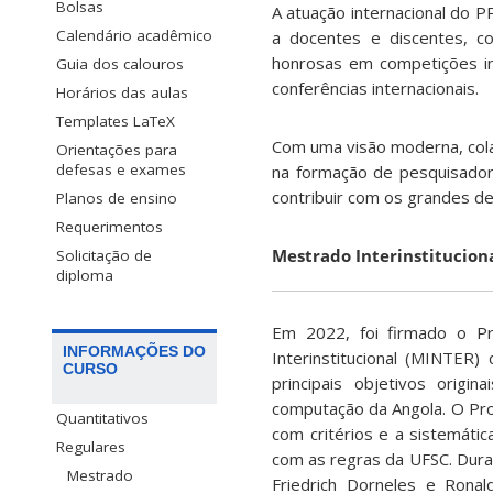
Bolsas
A atuação internacional do 
Calendário acadêmico
a docentes e discentes, 
honrosas em competições in
Guia dos calouros
conferências internacionais.
Horários das aulas
Templates LaTeX
Com uma visão moderna, cola
Orientações para
defesas e exames
na formação de pesquisadore
contribuir com os grandes 
Planos de ensino
Requerimentos
Mestrado Interinstitucion
Solicitação de
diploma
Em 2022, foi firmado o Pr
INFORMAÇÕES DO
Interinstitucional (MINTER)
CURSO
principais objetivos orig
computação da Angola. O Proj
Quantitativos
com critérios e a sistemátic
Regulares
com as regras da UFSC. Dur
Mestrado
Friedrich Dorneles e Rona