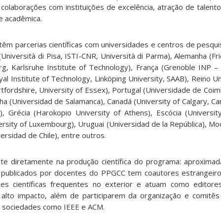
e colaborações com instituições de excelência, atração de talento
e acadêmica.
m parcerias científicas com universidades e centros de pesq
(Università di Pisa, ISTI-CNR, Università di Parma), Alemanha (Fr
rg, Karlsruhe Institute of Technology), França (Grenoble INP –
al Institute of Technology, Linköping University, SAAB), Reino Un
tfordshire, University of Essex), Portugal (Universidade de Coi
a (Universidad de Salamanca), Canadá (University of Calgary, Car
lu), Grécia (Harokopio University of Athens), Escócia (Universi
rsity of Luxembourg), Uruguai (Universidad de la República), Mo
versidad de Chile), entre outros.
lete diretamente na produção científica do programa: aproxim
s publicados por docentes do PPGCC tem coautores estrangeiro
es científicas frequentes no exterior e atuam como editore
de alto impacto, além de participarem da organização e comit
r sociedades como IEEE e ACM.