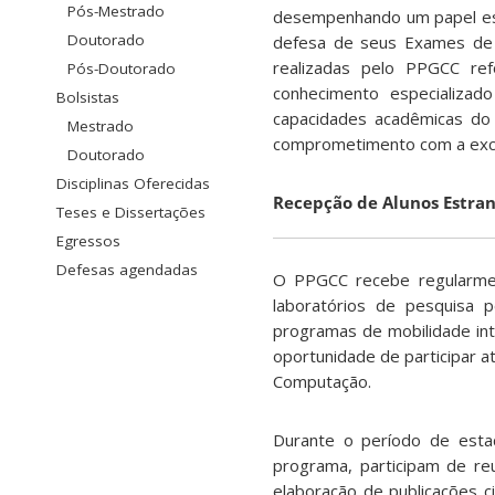
Pós-Mestrado
desempenhando um papel ess
Doutorado
defesa de seus Exames de Q
realizadas pelo PPGCC re
Pós-Doutorado
conhecimento especializad
Bolsistas
capacidades acadêmicas do
Mestrado
comprometimento com a excel
Doutorado
Disciplinas Oferecidas
Recepção de Alunos Estran
Teses e Dissertações
Egressos
Defesas agendadas
O PPGCC recebe regularmen
laboratórios de pesquisa p
programas de mobilidade int
oportunidade de participar 
Computação.
Durante o período de estad
programa, participam de re
elaboração de publicações ci