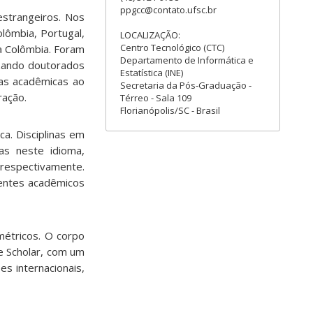
ppgcc@contato.ufsc.br
strangeiros. Nos
lômbia, Portugal,
LOCALIZAÇÃO:
Centro Tecnológico (CTC)
a Colômbia. Foram
Departamento de Informática e
izando doutorados
Estatística (INE)
tas acadêmicas ao
Secretaria da Pós-Graduação -
ração.
Térreo - Sala 109
Florianópolis/SC - Brasil
a. Disciplinas em
as neste idioma,
respectivamente.
ientes acadêmicos
ométricos. O corpo
e Scholar, com um
es internacionais,