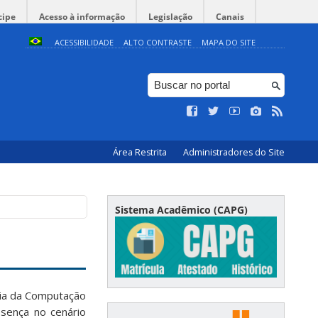
cipe
Acesso à informação
Legislação
Canais
ACESSIBILIDADE
ALTO CONTRASTE
MAPA DO SITE
Área Restrita
Administradores do Site
Sistema Acadêmico (CAPG)
cia da Computação
esença no cenário