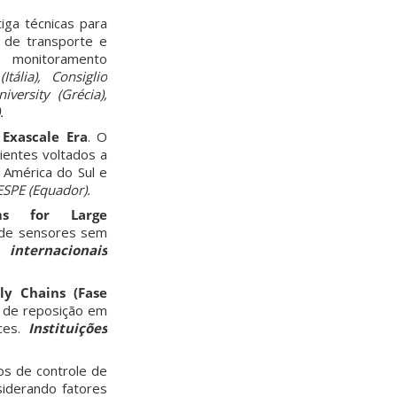
iga técnicas para
s de transporte e
e monitoramento
tália), Consiglio
versity (Grécia),
.
Exascale Era
.
O
ientes voltados a
 América do Sul e
ESPE (Equador).
ms for Large
 de sensores sem
s internacionais
ly Chains (Fase
s de reposição em
ices.
Instituições
s de controle de
siderando fatores