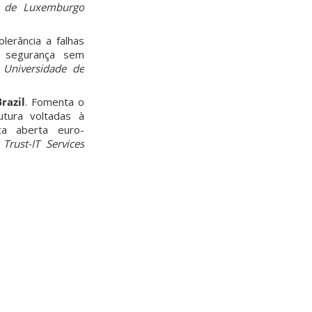
e de Luxemburgo
lerância a falhas
r segurança sem
:
Universidade de
razil
.
Fomenta o
utura voltadas à
a aberta euro-
Trust-IT Services