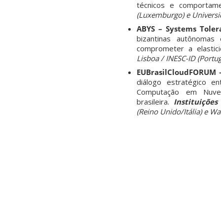
técnicos e comportam
(Luxemburgo) e Universid
ABYS – Systems Toler
bizantinas autônomas
comprometer a elastic
Lisboa / INESC-ID (Portug
EUBrasilCloudFORUM –
diálogo estratégico en
Computação em Nuvem
brasileira.
Instituições
(Reino Unido/Itália) e Wa