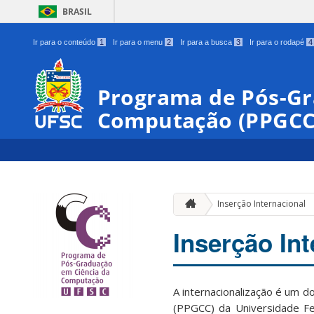
BRASIL
Ir para o conteúdo
1
Ir para o menu
2
Ir para a busca
3
Ir para o rodapé
4
Programa de Pós-Gr
Computação (PPGCC
Inserção Internacional
Inserção Int
A internacionalização é um 
(PPGCC) da Universidade Fe