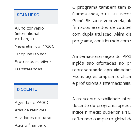
O programa também tem se d
últimos anos, o PPGCC rece
SEJA UFSC
Guiné-Bissau e Venezuela, a
firmados acordos de cotutela
Aluno convênio
(international
com dupla titulação. Além d
exchange)
programa, contribuindo com 
Newsletter do PPGCC
Disciplina isolada
A internacionalização do PP
Processos seletivos
inglês são ofertadas no p
Transferências
representando aproximadam
Essas ações ampliam o alcan
e profissionais internacionais
DISCENTE
A crescente visibilidade int
Agenda do PPGCC
docente do programa aprese
Atas de reuniões
índice h médio superior a 16
Atividades do curso
refletindo o impacto global 
Auxílio financeiro