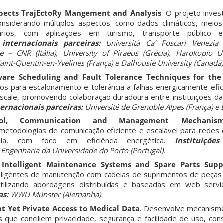
pects TrajEctoRy Mangement and Analysis
.
O projeto invest
considerando múltiplos aspectos, como dados climáticos, meio
rios, com aplicações em turismo, transporte público 
s internacionais parceiras:
Università Ca’ Foscari Venezia (I
e – CNR (Itália), University of Piraeus (Grécia), Harokopio Uni
Saint-Quentin-en-Yvelines (França) e Dalhousie University (Canadá)
ware Scheduling and Fault Tolerance Techniques for the 
os para escalonamento e tolerância a falhas energicamente efic
cale, promovendo colaboração duradoura entre instituições da
ternacionais parceiras:
Université de Grenoble Alpes (França) e 
ol, Communication and Management Mechanis
metodologias de comunicação eficiente e escalável para redes
la, com foco em eficiência energética.
Instituiçõe
Engenharia da Universidade do Porto (Portugal).
 Intelligent Maintenance Systems and Spare Parts Supp
teligentes de manutenção com cadeias de suprimentos de peça
 utilizando abordagens distribuídas e baseadas em web serv
as:
WWU Münster (Alemanha).
 Yet Private Access to Medical Data
.
Desenvolve mecanismo
que conciliem privacidade, segurança e facilidade de uso, con