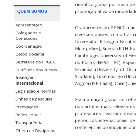
científico global por meio d
promoção ativa da mobilidad
QUEM SOMOS
Apresentação
Os docentes do PPGCC mantê
Colegiados e
diversos países, como Itália 
Comissões
Universität Erlangen-Nürnbe
Coordenação
Montpellier), Suécia (KTH Roy
Corpo docente
Cambridge, University of Her
do Porto, INESC TEC), Espanh
Secretaria do PPGCC
Finlândia (University of Ou
Currículos dos cursos
Scotland), Luxemburgo (Unive
Inserção
Angola (ISP Caála), Chile (Uni
internacional
Legislação e normas
Essa atuação global se ref
Linhas de pesquisa
dos artigos mais relevante
Premiações
professores realizam missõ
Redes sociais
periódicos internacionais 
Transparência
conferências promovidas po
Oferta de Disciplinas