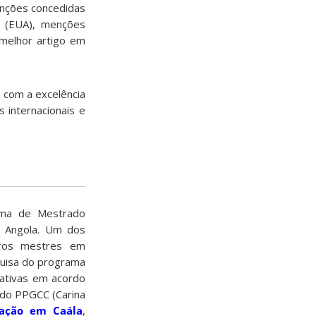
inções concedidas
 (EUA), menções
 melhor artigo em
 com a excelência
 internacionais e
urma de Mestrado
em Angola. Um dos
eiros mestres em
quisa do programa
mativas em acordo
 do PPGCC (Carina
ração em Caála
,