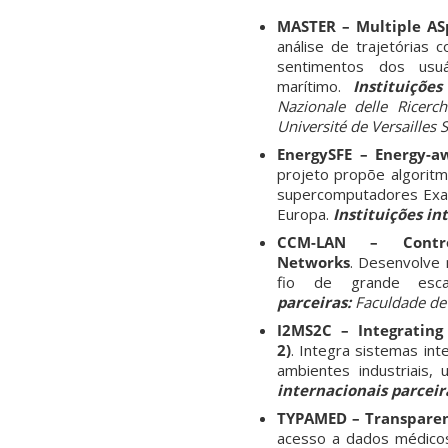
MASTER – Multiple AS
análise de trajetórias 
sentimentos dos usuá
marítimo.
Instituiçõe
Nazionale delle Ricerch
Université de Versailles 
EnergySFE – Energy-a
projeto propõe algoritm
supercomputadores Exas
Europa.
Instituições in
CCM-LAN – Contr
Networks
.
Desenvolve 
fio de grande esca
parceiras:
Faculdade de 
I2MS2C – Integrating
2)
.
Integra sistemas in
ambientes industriais,
internacionais parceir
TYPAMED – Transparent
acesso a dados médicos 