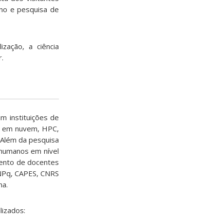
ino e pesquisa de
zação, a ciência
r.
m instituições de
o em nuvem, HPC,
 Além da pesquisa
 humanos em nível
imento de docentes
CNPq, CAPES, CNRS
ma.
lizados: