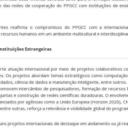
to das redes de cooperação do PPGCC com instituições de ens
tes reafirma o compromisso do PPGCC com a internacionali
 recursos humanos em um ambiente multicultural e interdisciplina
nstituições Estrangeiras
te atuação internacional por meio de projetos colaborativos co
ses. Os projetos abordam temas estratégicos como computaçã
dados, ciência de dados e manutenção inteligente, entre outros.
 promovem intercâmbio de pesquisadores, formação de recursos
onjuntas e construção de redes científicas duradouras. O envolv
nciados por agências como a União Europeia (Horizon 2020), 
ntre outras, reforça a relevância e visibilidade global do progra
uns projetos internacionais de destaque em andamento ou já rea